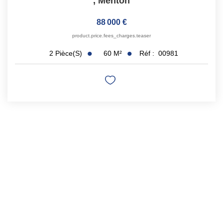
,
Menton
88 000 €
product.price.fees_charges.teaser
60
M²
Réf :
00981
2
Pièce(s)