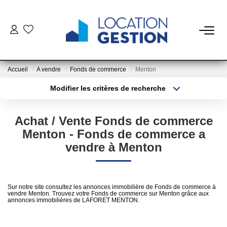
NOTRE OFFRE
Accueil
A vendre
Fonds de commerce
Menton
FAIRE GÉRER
Modifier les critères de recherche
Type de transaction
Localisation
Acheter
Localisation
La Gestion Du Bien
Achat / Vente Fonds de commerce
Type de bien
La Gestion Du Locataire
Sélectionnez...
Surface min
Menton - Fonds de commerce a
vendre à Menton
Plus de critères
Budget max
LOUER
Créer une alerte
Sur notre site consultez les annonces immobilière de Fonds de commerce à
ESTIMER
vendre Menton. Trouvez votre Fonds de commerce sur Menton grâce aux
annonces immobilières de LAFORET MENTON.
NOTRE AGENCE