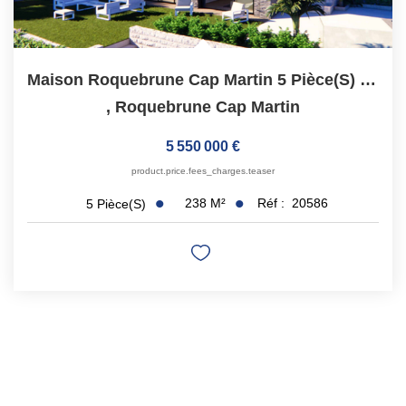
Maison Roquebrune Cap Martin 5 Pièce(s) 238 M2 Sur 2000 M2...
,
Roquebrune Cap Martin
5 550 000 €
product.price.fees_charges.teaser
238
M²
Réf :
20586
5
Pièce(s)