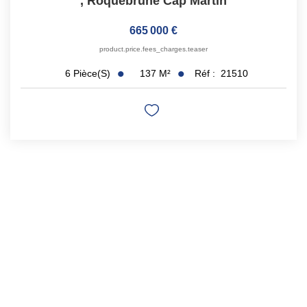
,
Roquebrune Cap Martin
665 000 €
product.price.fees_charges.teaser
137
M²
Réf :
21510
6
Pièce(s)