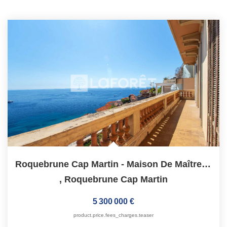
Roquebrune Cap Martin - Maison De Maître Surplombant La...
,
Roquebrune Cap Martin
5 300 000 €
product.price.fees_charges.teaser