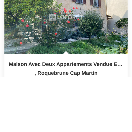
Maison Avec Deux Appartements Vendue En Viager Sur Terrain...
,
Roquebrune Cap Martin
224 000 €
product.price.fees_charges.teaser
87
M²
Réf :
19114
4
Pièce(s)