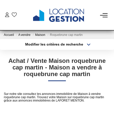
NOTRE OFFRE
Accueil
A vendre
Maison
Roquebrune cap martin
FAIRE GÉRER
Modifier les critères de recherche
Type de transaction
Localisation
Acheter
Localisation
La Gestion Du Bien
Achat / Vente Maison roquebrune
Type de bien
La Gestion Du Locataire
Sélectionnez...
Surface min
cap martin - Maison a vendre à
roquebrune cap martin
Plus de critères
Budget max
LOUER
Créer une alerte
Sur notre site consultez les annonces immobilière de Maison à vendre
ESTIMER
roquebrune cap martin. Trouvez votre Maison sur roquebrune cap martin
grâce aux annonces immobilières de LAFORET MENTON.
NOTRE AGENCE