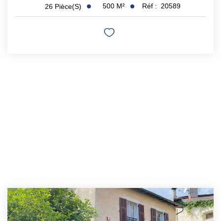
500
M²
Réf :
20589
26
Pièce(s)