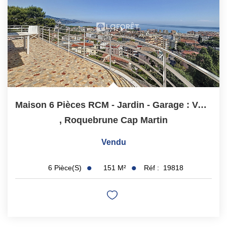
Maison 6 Pièces RCM - Jardin - Garage : Vue Mer Panoramique
,
Roquebrune Cap Martin
Vendu
151
M²
Réf :
19818
6
Pièce(s)