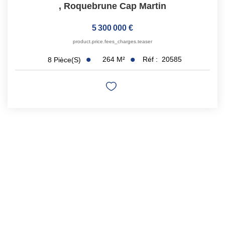
,
Roquebrune Cap Martin
5 300 000 €
product.price.fees_charges.teaser
264
M²
Réf :
20585
8
Pièce(s)