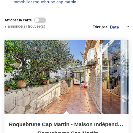
Immobilier roquebrune cap martin
Qui Sommes-Nous ?
Notre Équipe
Afficher la carte
7 annonce(s) trouvée(s)
Trier par
Nous Rejoindre
Contact
ESPACE CLIENT
Propriétaire
Locataire
Roquebrune Cap Martin - Maison Indépendante 6P Vue Mer Au...